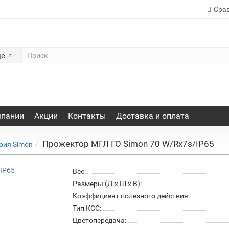
Сра
де
мпании
Акции
Контакты
Доставка и оплата
Прожектор МГЛ ГО Simon 70 W/Rx7s/IP65
рия Simon
Вес:
Размеры (Д x Ш x В):
Коэффициент полезного действия:
Тип КСС:
Цветопередача: