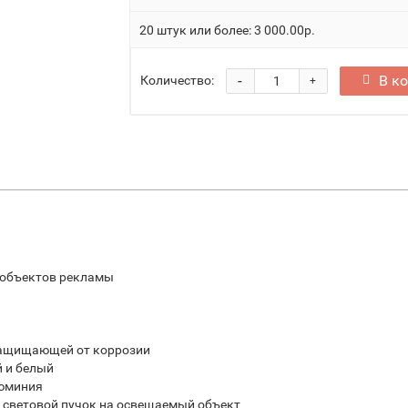
20 штук или более: 3 000.00р.
-
В к
Количество:
+
 объектов рекламы
защищающей от коррозии
й и белый
люминия
 световой пучок на освещаемый объект