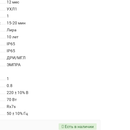
12 мес
УХЛ1
1
:
15-20 мин
Лира
10 лет
IP65
IP65
ДРИ/МГЛ
ЭМПРА
1
0.8
220 ± 10% В
70 Вт
Rx7s
50 ± 10% Гц
Есть в наличии