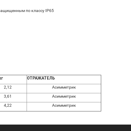
озащищенным по классу IP65
кг
ОТРАЖАТЕЛЬ
2,12
Асимметрик
3,61
Асимметрик
4,22
Асимметрик