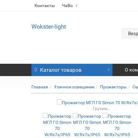
Контакты
ЧаВо
Wokster-light
Вез
Каталог
товаров
О ко
Главная
Уличное освещение
Прожекторы
Се
Грузим...