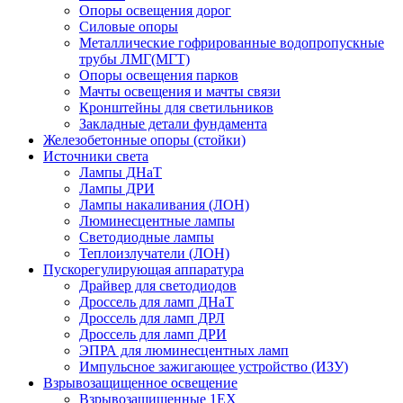
Опоры освещения дорог
Силовые опоры
Металлические гофрированные водопропускные
трубы ЛМГ(МГТ)
Опоры освещения парков
Мачты освещения и мачты связи
Кронштейны для светильников
Закладные детали фундамента
Железобетонные опоры (стойки)
Источники света
Лампы ДНаТ
Лампы ДРИ
Лампы накаливания (ЛОН)
Люминесцентные лампы
Светодиодные лампы
Теплоизлучатели (ЛОН)
Пускорегулирующая аппаратура
Драйвер для светодиодов
Дроссель для ламп ДНаТ
Дроссель для ламп ДРЛ
Дроссель для ламп ДРИ
ЭПРА для люминесцентных ламп
Импульсное зажигающее устройство (ИЗУ)
Взрывозащищенное освещение
Взрывозащищенные 1ЕХ