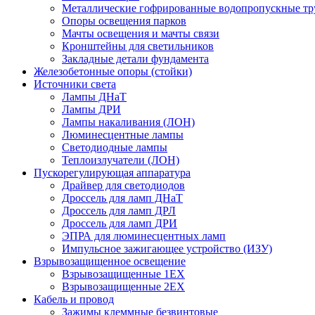
Металлические гофрированные водопропускные т
Опоры освещения парков
Мачты освещения и мачты связи
Кронштейны для светильников
Закладные детали фундамента
Железобетонные опоры (стойки)
Источники света
Лампы ДНаТ
Лампы ДРИ
Лампы накаливания (ЛОН)
Люминесцентные лампы
Светодиодные лампы
Теплоизлучатели (ЛОН)
Пускорегулирующая аппаратура
Драйвер для светодиодов
Дроссель для ламп ДНаТ
Дроссель для ламп ДРЛ
Дроссель для ламп ДРИ
ЭПРА для люминесцентных ламп
Импульсное зажигающее устройство (ИЗУ)
Взрывозащищенное освещение
Взрывозащищенные 1ЕХ
Взрывозащищенные 2ЕХ
Кабель и провод
Зажимы клеммные безвинтовые