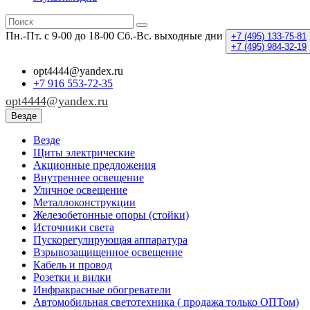
Пн.-Пт. с 9-00 до 18-00
Сб.-Вс. выходные дни
+7 (495)
133-75-81
+7 (495)
984-32-19
opt4444@yandex.ru
+7 916 553-72-35
opt4444@yandex.ru
Везде
Везде
Щиты электрические
Акционные предложения
Внутреннее освещение
Уличное освещение
Металлоконструкции
Железобетонные опоры (стойки)
Источники света
Пускорегулирующая аппаратура
Взрывозащищенное освещение
Кабель и провод
Розетки и вилки
Инфракрасные обогреватели
Автомобильная светотехника ( продажа только ОПТом)