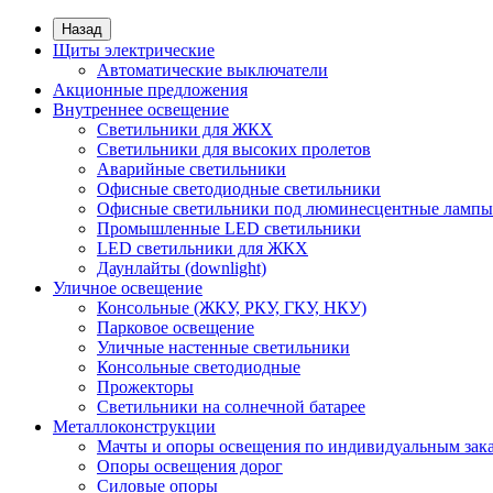
Назад
Щиты электрические
Автоматические выключатели
Акционные предложения
Внутреннее освещение
Светильники для ЖКХ
Светильники для высоких пролетов
Аварийные светильники
Офисные светодиодные светильники
Офисные светильники под люминесцентные лампы
Промышленные LED светильники
LED светильники для ЖКХ
Даунлайты (downlight)
Уличное освещение
Консольные (ЖКУ, РКУ, ГКУ, НКУ)
Парковое освещение
Уличные настенные светильники
Консольные светодиодные
Прожекторы
Светильники на солнечной батарее
Металлоконструкции
Мачты и опоры освещения по индивидуальным зак
Опоры освещения дорог
Силовые опоры