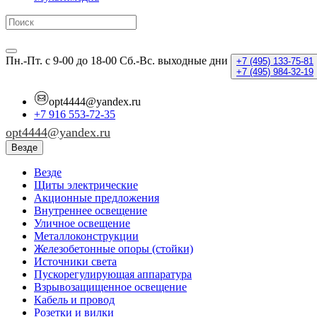
Пн.-Пт. с 9-00 до 18-00
Сб.-Вс. выходные дни
+7 (495)
133-75-81
+7 (495)
984-32-19
opt4444@yandex.ru
+7 916 553-72-35
opt4444@yandex.ru
Везде
Везде
Щиты электрические
Акционные предложения
Внутреннее освещение
Уличное освещение
Металлоконструкции
Железобетонные опоры (стойки)
Источники света
Пускорегулирующая аппаратура
Взрывозащищенное освещение
Кабель и провод
Розетки и вилки