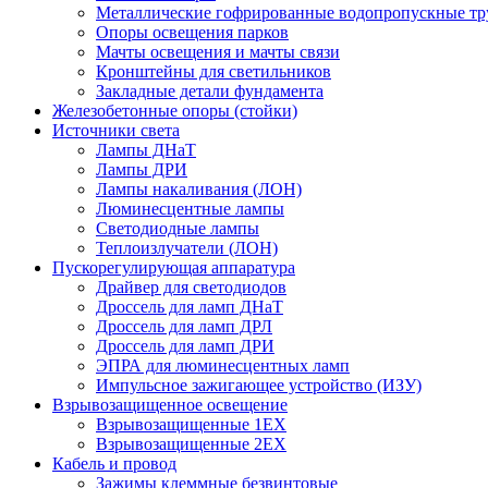
Металлические гофрированные водопропускные т
Опоры освещения парков
Мачты освещения и мачты связи
Кронштейны для светильников
Закладные детали фундамента
Железобетонные опоры (стойки)
Источники света
Лампы ДНаТ
Лампы ДРИ
Лампы накаливания (ЛОН)
Люминесцентные лампы
Светодиодные лампы
Теплоизлучатели (ЛОН)
Пускорегулирующая аппаратура
Драйвер для светодиодов
Дроссель для ламп ДНаТ
Дроссель для ламп ДРЛ
Дроссель для ламп ДРИ
ЭПРА для люминесцентных ламп
Импульсное зажигающее устройство (ИЗУ)
Взрывозащищенное освещение
Взрывозащищенные 1ЕХ
Взрывозащищенные 2ЕХ
Кабель и провод
Зажимы клеммные безвинтовые