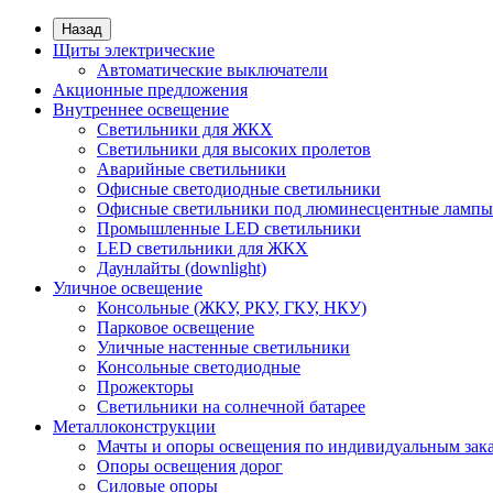
Назад
Щиты электрические
Автоматические выключатели
Акционные предложения
Внутреннее освещение
Светильники для ЖКХ
Светильники для высоких пролетов
Аварийные светильники
Офисные светодиодные светильники
Офисные светильники под люминесцентные лампы
Промышленные LED светильники
LED светильники для ЖКХ
Даунлайты (downlight)
Уличное освещение
Консольные (ЖКУ, РКУ, ГКУ, НКУ)
Парковое освещение
Уличные настенные светильники
Консольные светодиодные
Прожекторы
Светильники на солнечной батарее
Металлоконструкции
Мачты и опоры освещения по индивидуальным зак
Опоры освещения дорог
Силовые опоры