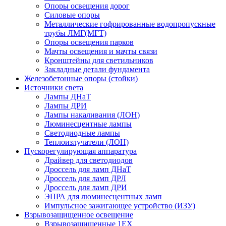
Опоры освещения дорог
Силовые опоры
Металлические гофрированные водопропускные
трубы ЛМГ(МГТ)
Опоры освещения парков
Мачты освещения и мачты связи
Кронштейны для светильников
Закладные детали фундамента
Железобетонные опоры (стойки)
Источники света
Лампы ДНаТ
Лампы ДРИ
Лампы накаливания (ЛОН)
Люминесцентные лампы
Светодиодные лампы
Теплоизлучатели (ЛОН)
Пускорегулирующая аппаратура
Драйвер для светодиодов
Дроссель для ламп ДНаТ
Дроссель для ламп ДРЛ
Дроссель для ламп ДРИ
ЭПРА для люминесцентных ламп
Импульсное зажигающее устройство (ИЗУ)
Взрывозащищенное освещение
Взрывозащищенные 1ЕХ