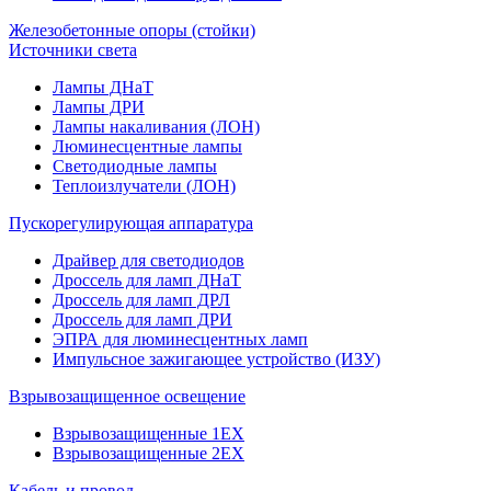
Железобетонные опоры (стойки)
Источники света
Лампы ДНаТ
Лампы ДРИ
Лампы накаливания (ЛОН)
Люминесцентные лампы
Светодиодные лампы
Теплоизлучатели (ЛОН)
Пускорегулирующая аппаратура
Драйвер для светодиодов
Дроссель для ламп ДНаТ
Дроссель для ламп ДРЛ
Дроссель для ламп ДРИ
ЭПРА для люминесцентных ламп
Импульсное зажигающее устройство (ИЗУ)
Взрывозащищенное освещение
Взрывозащищенные 1ЕХ
Взрывозащищенные 2ЕХ
Кабель и провод