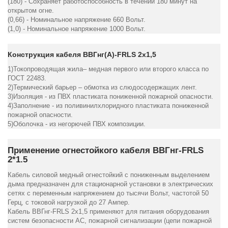
(180) - Сохраняет работоспособность в течении 180 минут на
открытом огне.
(0,66) - Номинальное напряжение 660 Вольт.
(1,0) - Номинальное напряжение 1000 Вольт.
Конструкция кабеля ВВГнг(А)-FRLS 2х1,5
1)Токопроводящая жила– медная первого или второго класса по
ГОСТ 22483.
2)Термический барьер – обмотка из слюдосодержащих лент.
3)Изоляция - из ПВХ пластиката пониженной пожарной опасности.
4)Заполнение - из поливинилхлоридного пластиката пониженной
пожарной опасности.
5)Оболочка - из негорючей ПВХ композиции.
Применение огнестойкого кабеля ВВГнг-FRLS
2*1.5
Кабель силовой медный огнестойкий с пониженным выделением
дыма предназначен для стационарной установки в электрических
сетях с переменным напряжением до тысячи Вольт, частотой 50
Герц, с токовой нагрузкой до 27 Ампер.
Кабель ВВГнг-FRLS 2х1,5 применяют для питания оборудования
систем безопасности АС, пожарной сигнализации (цепи пожарной