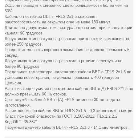
2х1,5 не приводит к снижению светопроницаемости более чем на
50%.
Кабель огнестойкий ВВГнг-FRLS 2х1.5 сохраняет
работоспособность на открытом огне не мене 180 минут.
Длительно допустимая температура нагрева жил при эксплуатации
кабеля: 90 градусов.
Допустимая температура нагрева жил при коротком замыкании: не
более 250 градусов.
Продолжительность короткого замыкания не должна превышать 5
секунд.
Допустимая температура нагрева жил в режиме перегрузки не
более 90 градусов.
Предельная температура нагрева жил кабеля ВВГнг-FRLS 2х1,5 по
условиям невозгорания, не должна превышать 400 градусов
Цельсия.
Растягивающее усилие при монтаже кабеля ВВГнг(А)-FRLS 2*1.5 не
должно превышать 90 Ньютонов.
Срок службы кабелей ВВГнг(А)-FRLS не менее 30 лет с даты
изготовления.
Расчетная масса кабеля ВВГнг-FRLS 2х1,5 - 0,3 килограмм в метре.
Класс пожарной опасности по ГОСТ 31565-2012: П1б.1.2.2.2.
Код ОКП: 35 3371.
Наружный диаметр кабеля ВВГнг-FRLS 2х1.5 - 14,1 миллиметров.