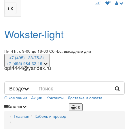
0
0
Wokster-light
Пн.-Пт. с 9-00 до 18-00
Сб.-Вс. выходные дни
+7 (495)
133-75-81
+7 (495)
984-32-19
opt4444@yandex.ru
Везде
О компании
Акции
Контакты
Доставка и оплата
Каталог
: 0
Главная
Кабель и провод