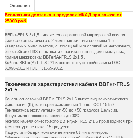
Описание
Бесплатная доставка в пределах МКАД при заказе от
25000 руб.
ВВГнг-FRLS 2х1,5
- является сокращенной маркировкой кабеля
силового огнестойкого с 2 медными жилами сечением 1,5
квадратных миллиметров, с изоляцией и оболочкой из негорючего,
огнестойкого ПВХ пластиката с пониженным выделением дыма,
полная маркировка:
ВВГнг(А)-FRLS 2х1.5
.
Кабель ВВГнг(А)-FRLS 2*1,5 соответствует требованиям ГОСТ
31996-2012 и ГОСТ 31565-2012.
Технические характеристики кабеля ВВГнг-FRLS
2х1.5
Кабель огнестойкий ВВГнг-FRLS 2х1,5 имеет вид климатического
исполнения (В), категории размещения 1-5 по ГОСТ 15150.
Температура эксплуатации от -50 до +50 градусов Цельсия.
Допустимая влажность воздуха до 98%.
Монтаж кабеля огнестойкого ВВГнг(А)-FRLS 2*1.5 производится при
температуре не ниже -15 градусов.
Радиус изгиба при монтаже не менее 81 миллиметров.
Образование дыма при горении (тлении) кабеля ВВГнг(А)-FRLS