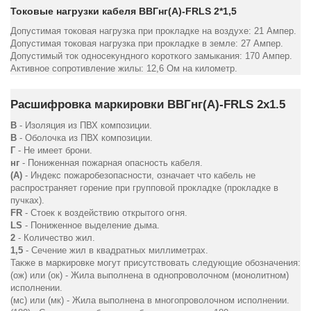
Токовые нагрузки кабеля ВВГнг(А)-FRLS 2*1,5
Допустимая токовая нагрузка при прокладке на воздухе: 21 Ампер.
Допустимая токовая нагрузка при прокладке в земле: 27 Ампер.
Допустимый ток односекундного короткого замыкания: 170 Ампер.
Активное сопротивление жилы: 12,6 Ом на километр.
Расшифровка маркировки ВВГнг(А)-FRLS 2х1.5
В
- Изоляция из ПВХ композиции.
В
- Оболочка из ПВХ композиции.
Г
- Не имеет брони.
нг
- Пониженная пожарная опасность кабеля.
(А)
- Индекс пожаробезопасности, означает что кабель не
распространяет горение при групповой прокладке (прокладке в
пучках).
FR
- Стоек к воздействию открытого огня.
LS
- Пониженное выделение дыма.
2
- Количество жил.
1,5
- Сечение жил в квадратных миллиметрах.
Также в маркировке могут присутствовать следующие обозначения:
(ож) или (ок) - Жила выполнена в однопроволочном (монолитном)
исполнении.
(мс) или (мк) - Жила выполнена в многопроволочном исполнении.