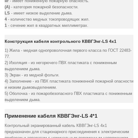
нг
- имеет пониженную пожарную опасность.
(А)
- категория пожарной безопасности.
LS
- имеет низкое выделение дыма.
4
- количество медных токопроводящих жил.
1
- сечение жил в квадратных миллиметрах.
Конструкция кабеля контрольного КВВГЭнг-LS 4х1
1) Жила - медная однопроволочная первого класса по ГОСТ 22483-
77.
2) Изоляция - из негорючего ПВХ пластиката с пониженным
выделением дыма.
3) Экран - из медной фольги.
4) Заполнение - из ПВХ пластиката пониженной пожарной опасности
и низким дымовыделением.
5) Оболочка - из пожаробезопасного ПВХ пластиката с пониженным
выделением дыма.
Применение кабеля КВВГЭнг-LS 4*1
Контрольный экранированный кабель КВВГЭнг-LS 4х1
предназначен для стационарного присоединения к электрическим
приборам и аппаратам с номинальным переменным напряжением