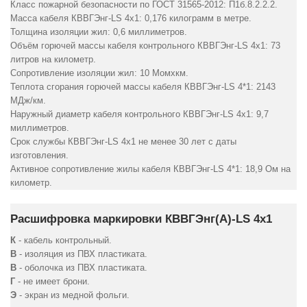
Класс пожарной безопасности по ГОСТ 31565-2012: П1б.8.2.2.2.
Масса кабеля КВВГЭнг-LS 4х1: 0,176 килограмм в метре.
Толщина изоляции жил: 0,6 миллиметров.
Объём горючей массы кабеля контрольного КВВГЭнг-LS 4х1: 73
литров на километр.
Сопротивление изоляции жил: 10 Момхкм.
Теплота сгорания горючей массы кабеля КВВГЭнг-LS 4*1: 2143
МДж/км.
Наружный диаметр кабеля контрольного КВВГЭнг-LS 4х1: 9,7
миллиметров.
Срок службы КВВГЭнг-LS 4х1 не менее 30 лет с даты
изготовления.
Активное сопротивление жилы кабеля КВВГЭнг-LS 4*1: 18,9 Ом на
километр.
Расшифровка маркировки КВВГЭнг(А)-LS 4х1
К
- кабель контрольный.
В
- изоляция из ПВХ пластиката.
В
- оболочка из ПВХ пластиката.
Г
- не имеет брони.
Э
- экран из медной фольги.