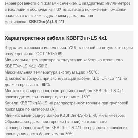
экранированного с 4 жилами сечением 1 квадратных миллиметров
в изоляции и оболочке из ПВХ пластиката пониженной пожарной
опасности с низким выделением дыма, полная
маркировка:
КВВГЭнг(А)-LS 4*1
.
Характеристики кабеля КВВГЭнг-LS 4х1
Вид климатического исполнения: УХЛ, с первой по пятую категории
размещения по ГОСТ 15150-69.
Минимальная температура эксплуатации кабеля контрольного
КВВГЭнг-LS 4х1: -50°С.
Максимальная температура эксплуатации: +50°С.
Влажность воздуха при эксплуатации кабеля КВВГЭнг-LS 4*1 не
должна превышать 98%.
Монтаж экранированного контрольного кабеля КВВГЭнг-LS 4х1
производится при температуре не ниже -15°С.
Кабели КВВГЭнг(А)-LS не распространяют горение при групповой
прокладке по категории (А).
Минимальный радиус изгиба КВВГЭнг-LS 4х1: 48 миллиметров.
Образование дыма при горении (тлении) контрольного
экранированного кабеля КВВГЭнг-LS 4*1 не приводит к снижению
проницания света более чем на 50%.