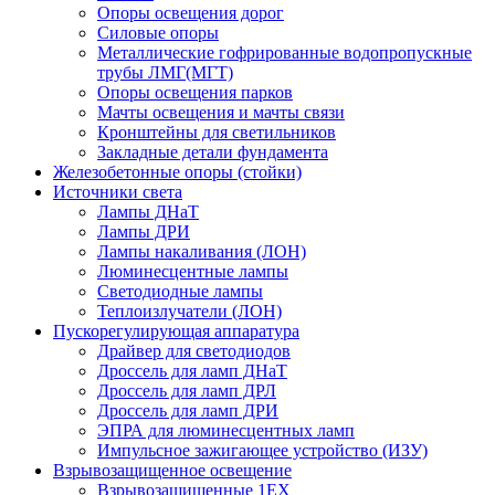
Опоры освещения дорог
Силовые опоры
Металлические гофрированные водопропускные
трубы ЛМГ(МГТ)
Опоры освещения парков
Мачты освещения и мачты связи
Кронштейны для светильников
Закладные детали фундамента
Железобетонные опоры (стойки)
Источники света
Лампы ДНаТ
Лампы ДРИ
Лампы накаливания (ЛОН)
Люминесцентные лампы
Светодиодные лампы
Теплоизлучатели (ЛОН)
Пускорегулирующая аппаратура
Драйвер для светодиодов
Дроссель для ламп ДНаТ
Дроссель для ламп ДРЛ
Дроссель для ламп ДРИ
ЭПРА для люминесцентных ламп
Импульсное зажигающее устройство (ИЗУ)
Взрывозащищенное освещение
Взрывозащищенные 1ЕХ