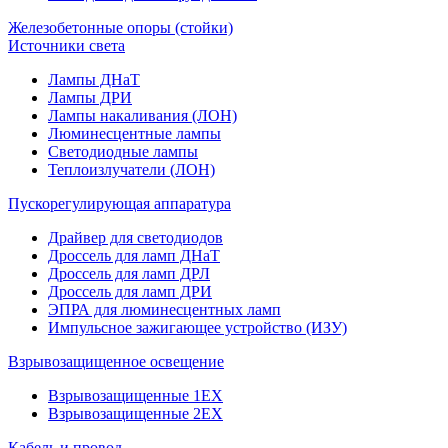
Железобетонные опоры (стойки)
Источники света
Лампы ДНаТ
Лампы ДРИ
Лампы накаливания (ЛОН)
Люминесцентные лампы
Светодиодные лампы
Теплоизлучатели (ЛОН)
Пускорегулирующая аппаратура
Драйвер для светодиодов
Дроссель для ламп ДНаТ
Дроссель для ламп ДРЛ
Дроссель для ламп ДРИ
ЭПРА для люминесцентных ламп
Импульсное зажигающее устройство (ИЗУ)
Взрывозащищенное освещение
Взрывозащищенные 1ЕХ
Взрывозащищенные 2ЕХ
Кабель и провод