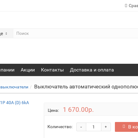
Сра
де
мпании
Акции
Контакты
Доставка и оплата
Выключатель автоматический однополюс
 выключатели
1 670.00р.
Цена:
-
В к
Количество:
+