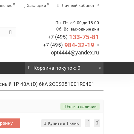
0
0
внение
Закладки
Личный кабинет
Пн.-Пт. с 9-00 до 18-00
Сб.-Вс. выходные дни
133-75-81
+7 (495)
984-32-19
+7 (495)
opt4444@yandex.ru
Корзина
покупок
: 0
ный 1P 40A (D) 6kA 2CDS251001R0401
Есть в наличии
орзину
Купить в 1 клик